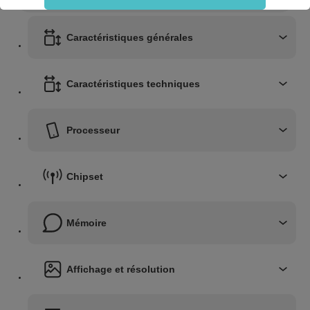
sans accepter".
Coriolis conserve votre choix pendant 6 mois. Vous pouvez modifier vos préférences à
tout moment en utilisant le lien "Personnaliser mes choix" en bas du site web. Pour en
Caractéristiques générales
savoir plus, vous pouvez consulter notre politique dédiée aux cookies.
Caractéristiques techniques
Processeur
Chipset
Mémoire
Affichage et résolution