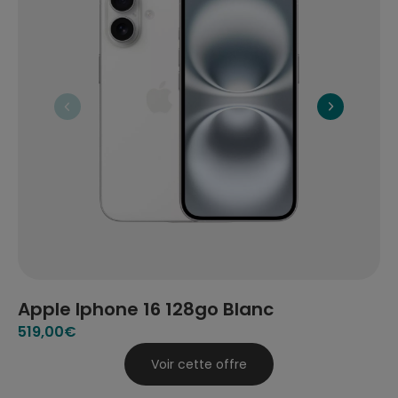
Apple Iphone 16 128go Blanc
A
519
,00€
51
Voir cette offre