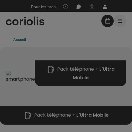
Joindre
Mon
Espace
Pour les pros
Assistance
un
espace
sourds
conseiller
Client
Accueil
Forfaits sans engagement
Téléphones + forfaits
Pack téléphone +
L'Ultra
Assistance
Mobile
Nos boutiques
Pack téléphone +
L'Ultra Mobile