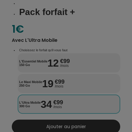
Pack forfait +
1€
Avec
L'Ultra Mobile
Choisissez le forfait qu'il vous faut
12
€99
L'Essentiel Mobile
150 Go
/mois
19
€99
Le Maxi Mobile
250 Go
/mois
34
€99
L'Ultra Mobile
300 Go
/mois
Ajouter au panier