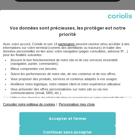
Voir les caractéristiques techniques
Vos données sont précieuses, les protéger est notre
priorité
Les points clés
Avec votre accord, Coriolis et ses 14
partenaires
peuvent stocker et/ou accéder à des
informations sur votre terminal (comme des identifiants ou traceurs) et traiter des
données personnelles en lien avec votre navigation (pages consultées, adresse IP…)
pour les finalités suivantes :
Assurer le bon fonctionnement de notre site et de ses services essentiels
Écran
(navigation, panier, commandes).
Non communiqué
Mieux comprendre vos besoins.
Suivre les performances de notre site, de nos contenus et de nos offres.
Mémoire
Vous proposer des produits, services et contenus adaptés à vos usages.
Non communiqué
Améliorer notre logistique, notre relation client et notre expérience utilisateur.
Vous présenter des offres personnalisées sur notre site ou via nos
communications (email, SMS, etc.).
Taille de l'écran
Utiliser des données de géolocalisation ou reconnaissez votre appareil afin de
Non communiqué
mieux personnaliser votre parcours.
Consulter notre politique de cookies
|
Personnaliser mes choix
Croiser certaines informations de navigation avec d'autres données disponibles
8,4
(avec votre accord), pour mieux vous accompagner.
/10
Accepter et fermer
En cliquant sur « Accepter et fermer », vous consentez à l'utilisation de tous les cookies
pour optimiser votre visite en ligne et recevoir des contenus et publicités personnalisés.
Pour ajuster vos préférences, vous pouvez cliquer sur « Personnaliser mes choix ». Si
vous choisissez de refuser certains cookies, certaines fonctionnalités pourraient être
Qu'est ce que l'indice de réparabilité ?
Continuer sans accepter
limitées. Vous pouvez également refuser tous les cookies en cliquant sur "Continuer