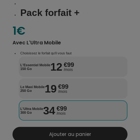
Pack forfait +
1€
Avec
L'Ultra Mobile
Choisissez le forfait qu'il vous faut
12
€99
L'Essentiel Mobile
150 Go
/mois
19
€99
Le Maxi Mobile
250 Go
/mois
34
€99
L'Ultra Mobile
300 Go
/mois
Ajouter au panier