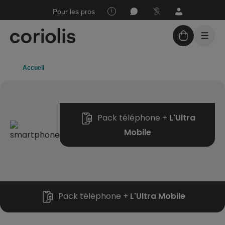
Joindre
Mon
Espace
Pour les pros
Assistance
un
espace
sourds
conseiller
Client
Accueil
Forfaits sans engagement
Téléphones + forfaits
Pack téléphone +
L'Ultra
Assistance
Mobile
Nos boutiques
Pack téléphone +
L'Ultra Mobile