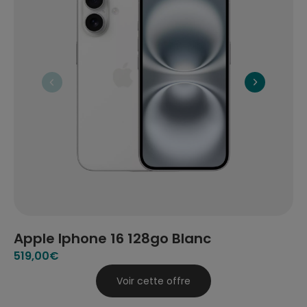
Apple Iphone 16 128go Blanc
A
519
,00€
51
Voir cette offre