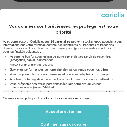
Voir les caractéristiques techniques
Vos données sont précieuses, les protéger est notre
priorité
Les points clés
Avec votre accord, Coriolis et ses 14
partenaires
peuvent stocker et/ou accéder à des
informations sur votre terminal (comme des identifiants ou traceurs) et traiter des
données personnelles en lien avec votre navigation (pages consultées, adresse IP…)
pour les finalités suivantes :
Assurer le bon fonctionnement de notre site et de ses services essentiels
Écran
(navigation, panier, commandes).
Non communiqué
Mieux comprendre vos besoins.
Suivre les performances de notre site, de nos contenus et de nos offres.
Mémoire
Vous proposer des produits, services et contenus adaptés à vos usages.
Non communiqué
Améliorer notre logistique, notre relation client et notre expérience utilisateur.
Vous présenter des offres personnalisées sur notre site ou via nos
communications (email, SMS, etc.).
Taille de l'écran
Utiliser des données de géolocalisation ou reconnaissez votre appareil afin de
Non communiqué
mieux personnaliser votre parcours.
Consulter notre politique de cookies
|
Personnaliser mes choix
Croiser certaines informations de navigation avec d'autres données disponibles
8,4
(avec votre accord), pour mieux vous accompagner.
/10
Accepter et fermer
En cliquant sur « Accepter et fermer », vous consentez à l'utilisation de tous les cookies
pour optimiser votre visite en ligne et recevoir des contenus et publicités personnalisés.
Pour ajuster vos préférences, vous pouvez cliquer sur « Personnaliser mes choix ». Si
vous choisissez de refuser certains cookies, certaines fonctionnalités pourraient être
Qu'est ce que l'indice de réparabilité ?
Continuer sans accepter
limitées. Vous pouvez également refuser tous les cookies en cliquant sur "Continuer