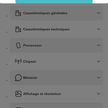
sans accepter".
Coriolis conserve votre choix pendant 6 mois. Vous pouvez modifier vos préférences à
tout moment en utilisant le lien "Personnaliser mes choix" en bas du site web. Pour en
Caractéristiques générales
savoir plus, vous pouvez consulter notre politique dédiée aux cookies.
Caractéristiques techniques
Processeur
Chipset
Mémoire
Affichage et résolution